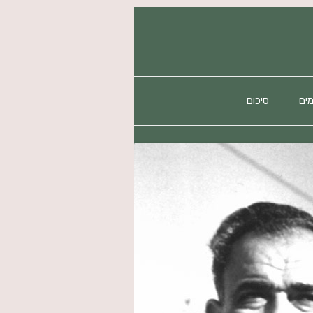
ים
סיכום