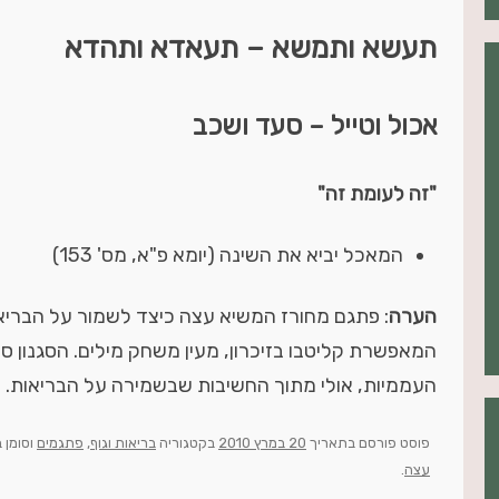
תעשא ותמשא – תעאדא ותהדא
אכול וטייל – סעד ושכב
"זה לעומת זה"
המאכל יביא את השינה (יומא פ"א, מס' 153)
הערה
: פתגם מחורז המשיא עצה כיצד לשמור על הבריאות
המאפשרת קליטבו בזיכרון, מעין משחק מילים. הסגנון ס
העממיות, אולי מתוך החשיבות שבשמירה על הבריאות.
פוסט
פורסם בתאריך
20 במרץ 2010
בקטגוריה
בריאות וגוף
,
פתגמים
וסומן 
עצה
.