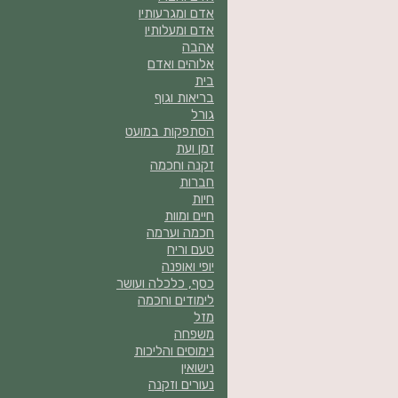
אדם ומגרעותיו
אדם ומעלותיו
אהבה
אלוהים ואדם
בית
בריאות וגוף
גורל
הסתפקות במועט
זמן ועת
זקנה וחכמה
חברות
חיות
חיים ומוות
חכמה וערמה
טעם וריח
יופי ואופנה
כסף, כלכלה ועושר
לימודים וחכמה
מזל
משפחה
נימוסים והליכות
נישואין
נעורים וזקנה