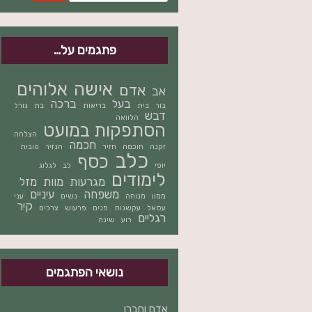
פתגמים על…
אישה
אלוהים
אדם
אב
בעל
ברכה
בור
בית
בריאות
בת
גורל
דבש
הלוואה
הסתפקות במועט
הצלחה
חכמה
זקנה
חוכמה
חזיר
חנזיר
טובות
כלב
כסף
יופי
לב
לגלוג
לימודים
מגרעות
מוות
מזל
משפחה
עיניים
ממון
מנוחה
נשים
עני
קיר
עסאל
עקשנות
פנים
פרעוש
צרכים
רגליים
רוע
שינה
נושאי הפתגמים
אדם וחברו