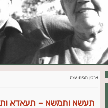
ארכיון תגיות:
עצה
תעשא ותמשא – תעאדא ות