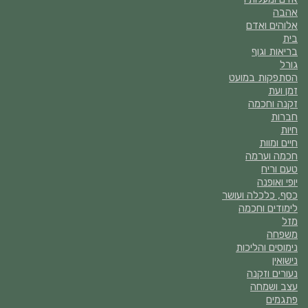
אהבה
אלוהים ואדם
בית
בריאות וגוף
גורל
הסתפקות במועט
זמן ועת
זקנה וחכמה
חברות
חיות
חיים ומוות
חכמה וערמה
טעם וריח
יופי ואופנה
כסף, כלכלה ועושר
לימודים וחכמה
מזל
משפחה
נימוסים והליכות
נישואין
נעורים וזקנה
עצב ושמחה
פתגמים