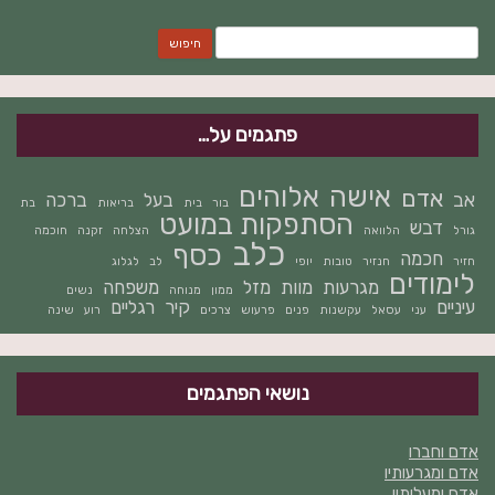
חיפוש:
פתגמים על…
אישה
אלוהים
אדם
אב
בעל
ברכה
בור
בית
בריאות
בת
הסתפקות במועט
דבש
גורל
הלוואה
הצלחה
זקנה
חוכמה
כלב
כסף
חכמה
חזיר
חנזיר
טובות
יופי
לב
לגלוג
לימודים
מגרעות
מוות
מזל
משפחה
ממון
מנוחה
נשים
עיניים
קיר
רגליים
עני
עסאל
עקשנות
פנים
פרעוש
צרכים
רוע
שינה
נושאי הפתגמים
אדם וחברו
אדם ומגרעותיו
אדם ומעלותיו