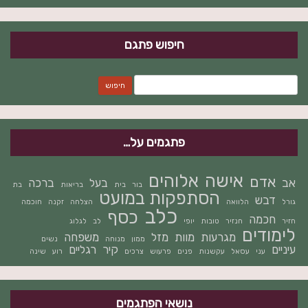
חיפוש פתגם
חיפוש:
פתגמים על…
אישה
אלוהים
אדם
אב
בעל
ברכה
בור
בית
בריאות
בת
הסתפקות במועט
דבש
גורל
הלוואה
הצלחה
זקנה
חוכמה
כלב
כסף
חכמה
חזיר
חנזיר
טובות
יופי
לב
לגלוג
לימודים
מגרעות
מוות
מזל
משפחה
ממון
מנוחה
נשים
עיניים
קיר
רגליים
עני
עסאל
עקשנות
פנים
פרעוש
צרכים
רוע
שינה
נושאי הפתגמים