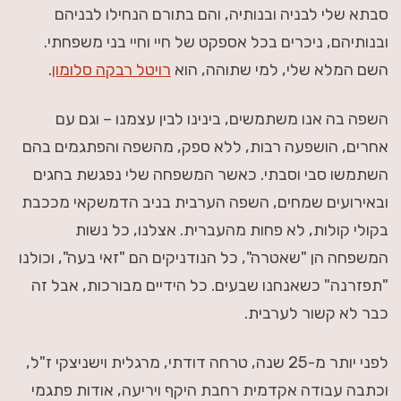
סבתא שלי לבניה ובנותיה, והם בתורם הנחילו לבניהם
ובנותיהם, ניכרים בכל אספקט של חיי וחיי בני משפחתי.
השם המלא שלי, למי שתוהה, הוא
רויטל רבקה סלומון
.
השפה בה אנו משתמשים, בינינו לבין עצמנו – וגם עם
אחרים, הושפעה רבות, ללא ספק, מהשפה והפתגמים בהם
השתמשו סבי וסבתי. כאשר המשפחה שלי נפגשת בחגים
ובאירועים שמחים, השפה הערבית בניב הדמשקאי מככבת
בקולי קולות, לא פחות מהעברית. אצלנו, כל נשות
המשפחה הן "שאטרה", כל הנודניקים הם "זאי בעה", וכולנו
"תפזרנה" כשאנחנו שבעים. כל הידיים מבורכות, אבל זה
כבר לא קשור לערבית.
לפני יותר מ-25 שנה, טרחה דודתי, מרגלית וישניצקי ז"ל,
וכתבה עבודה אקדמית רחבת היקף ויריעה, אודות פתגמי