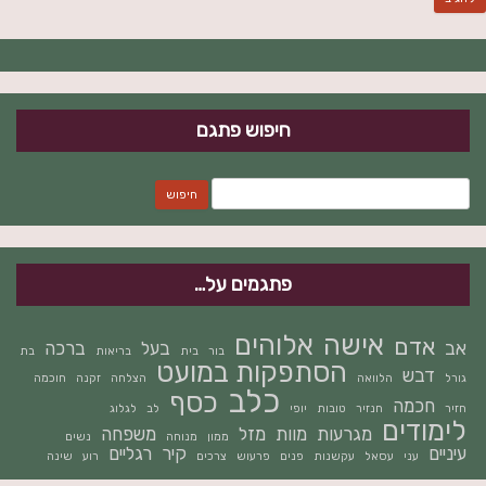
חיפוש פתגם
חיפוש:
פתגמים על…
אישה
אלוהים
אדם
אב
בעל
ברכה
בור
בית
בריאות
בת
הסתפקות במועט
דבש
גורל
הלוואה
הצלחה
זקנה
חוכמה
כלב
כסף
חכמה
חזיר
חנזיר
טובות
יופי
לב
לגלוג
לימודים
מגרעות
מוות
מזל
משפחה
ממון
מנוחה
נשים
עיניים
קיר
רגליים
עני
עסאל
עקשנות
פנים
פרעוש
צרכים
רוע
שינה