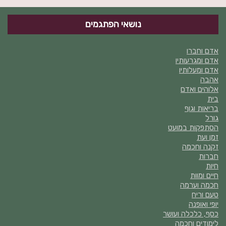
נושאי הפתגמים
אדם וחברו
אדם ומגרעותיו
אדם ומעלותיו
אהבה
אלוהים ואדם
בית
בריאות וגוף
גורל
הסתפקות במועט
זמן ועת
זקנה וחכמה
חברות
חיות
חיים ומוות
חכמה וערמה
טעם וריח
יופי ואופנה
כסף, כלכלה ועושר
לימודים וחכמה