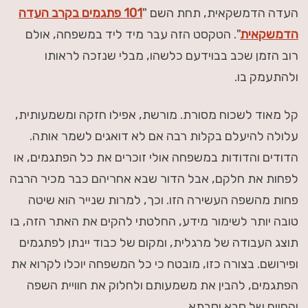
העדה הדמשקאית, תחת השם "
101 פתגמים בקרב העדה
הדמשקאית
". הטקסט הזה עבר מיד ליד במשפחה, אולם
רוב הזמן שכב בבוידעם כלשהו, מבלי שנזכה לראותו
ולהתעמק בו.
קל מאוד לשכוח מסורת. מורשת, אפילו חזקה ומשמעותית,
עלולה להיעלם בקלות רבה אם לא דואגים לשמר אותה.
הדודים והדודות במשפחה אולי זוכרים את כל הפתגמים, או
לפחות את חלקם, אבל הדור שבא אחריהם כבר מכיר הרבה
פחות מהשפה העשירה הזו. וכך, למרות שנייר הוא שיטה
טובה יותר לשימור מידע, החלטתי להקים את האתר הזה, בו
תוצג העבודה של מרגלית, ומקום של כבוד יינתן לפתגמים
ופירושם. בצורה כזו, מובטח כי כל המשפחה יוכלו לקרוא את
הפתגמים, להבין את משמעותם ולחלוק את חוויית השפה
והחיים של סבא וסבתא.