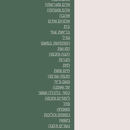
אדם ומגרעותיו
אדם ומעלותיו
אהבה
אלוהים ואדם
בית
בריאות וגוף
גורל
הסתפקות במועט
זמן ועת
זקנה וחכמה
חברות
חיות
חיים ומוות
חכמה וערמה
טעם וריח
יופי ואופנה
כסף, כלכלה ועושר
לימודים וחכמה
מזל
משפחה
נימוסים והליכות
נישואין
נעורים וזקנה