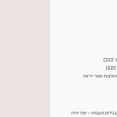
)
No fine  (גם מבעד מחלצות פאר ייראה
דים תעטהו – יפה יהיה