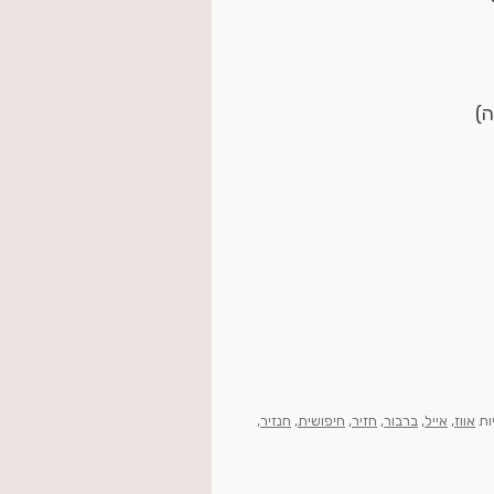
ה)
ות
אווז
,
אייל
,
ברבור
,
חזיר
,
חיפושית
,
חנזיר
,