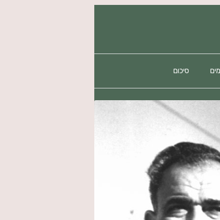
ים
סיכום