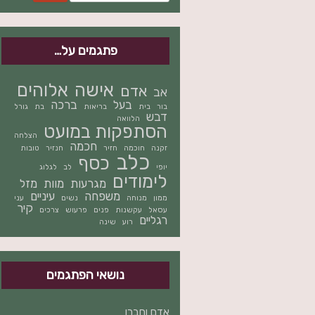
פתגמים על…
אישה
אלוהים
אדם
אב
בעל
ברכה
בור
בית
בריאות
בת
גורל
דבש
הלוואה
הסתפקות במועט
הצלחה
חכמה
זקנה
חוכמה
חזיר
חנזיר
טובות
כלב
כסף
יופי
לב
לגלוג
לימודים
מגרעות
מוות
מזל
משפחה
עיניים
ממון
מנוחה
נשים
עני
קיר
עסאל
עקשנות
פנים
פרעוש
צרכים
רגליים
רוע
שינה
נושאי הפתגמים
אדם וחברו