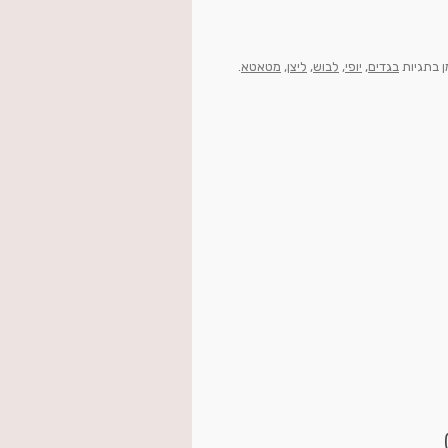
ן בתגיות
בגדים
,
יופי
,
לבוש
,
ליצן
,
מטאטא
.