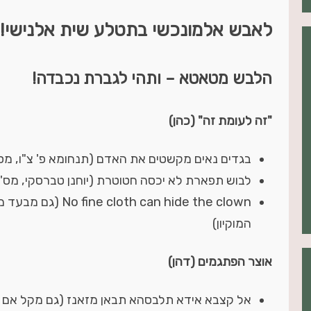
לאבש אלמונכשי בתטלע שית אלנישי!
הלבש מטאטא – ותהי לגברת נכבדה!
"זה לעומת זה" (כהן)
בגדים נאים מקשטים את האדם (תנחומא פ' צ"ו, מס' 222
לבוש תפארת לא יכסה חטוטרת (יוחנן טברסקי, מס' 222)
cloth can hide the clown
המוקיון)
אוצר הפתגמים (דהן)
אל קצבא אידא תלבסהא תבאן מזאנז (גם מקל אם בג