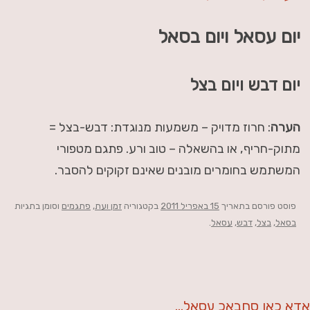
יום עסאל ויום בסאל
יום דבש ויום בצל
הערה
: חרוז מדויק – משמעות מנוגדת: דבש-בצל =
מתוק-חריף, או בהשאלה – טוב ורע. פתגם מטפורי
המשתמש בחומרים מובנים שאינם זקוקים להסבר.
פוסט
פורסם בתאריך
15 באפריל 2011
בקטגוריה
זמן ועת
,
פתגמים
וסומן בתגיות
בסאל
,
בצל
,
דבש
,
עסאל
.
אדא כאן סחבאכ עסאל…