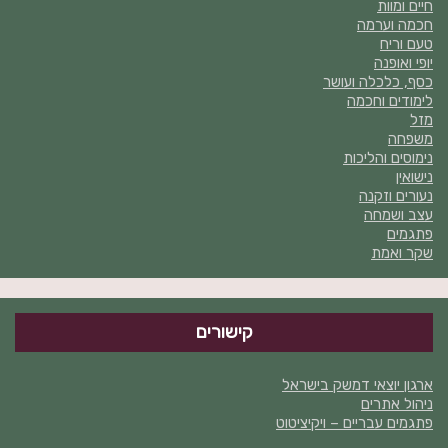
חיים ומוות
חכמה וערמה
טעם וריח
יופי ואופנה
כסף, כלכלה ועושר
לימודים וחכמה
מזל
משפחה
נימוסים והליכות
נישואין
נעורים וזקנה
עצב ושמחה
פתגמים
שקר ואמת
קישורים
ארגון יוצאי דמשק בישראל
ניהול אתרים
פתגמים עבריים – ויקיציטוט