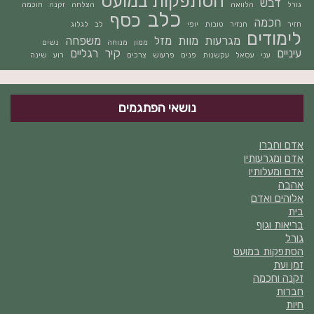
הסתפקות במועט
דבש
גורל
הלוואה
הצלחה
זקנה
חוכמה
כלב
כסף
חכמה
חזיר
חנזיר
טובות
יופי
לב
לגלוג
לימודים
מגרעות
מוות
מזל
משפחה
ממון
מנוחה
נשים
עיניים
קיר
רגליים
עני
עסאל
עקשנות
פנים
פרעוש
צרכים
רוע
שינה
נושאי הפתגמים
אדם וחברו
אדם ומגרעותיו
אדם ומעלותיו
אהבה
אלוהים ואדם
בית
בריאות וגוף
גורל
הסתפקות במועט
זמן ועת
זקנה וחכמה
חברות
חיות