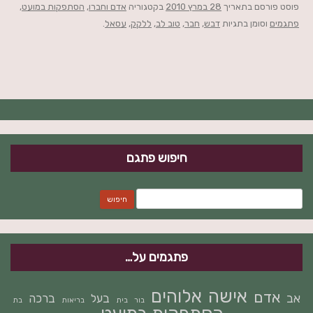
פוסט
פורסם בתאריך
28 במרץ 2010
בקטגוריה
אדם וחברו
,
הסתפקות במועט
,
פתגמים
וסומן בתגיות
דבש
,
חבר
,
טוב לב
,
ללקק
,
עסאל
.
חיפוש פתגם
חיפוש:
פתגמים על…
אישה
אלוהים
אדם
אב
בעל
ברכה
בור
בית
בריאות
בת