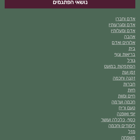
נושאי הפתגמים
אדם וחברו
אדם ומגרעותיו
אדם ומעלותיו
אהבה
אלוהים ואדם
בית
בריאות וגוף
גורל
הסתפקות במועט
זמן ועת
זקנה וחכמה
חברות
חיות
חיים ומוות
חכמה וערמה
טעם וריח
יופי ואופנה
כסף, כלכלה ועושר
לימודים וחכמה
מזל
משפחה